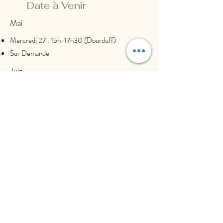
Date à Venir
Mai
Mercredi 27 : 15h-17h30 (Dourduff)
Sur Demande
Juin
Sur demande
Douron
Plestin les grève
locquirec
Canoe balade