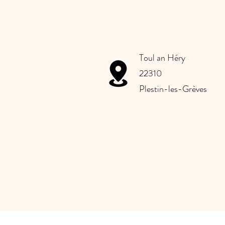
Toul an Héry
22310
Plestin-les-Grèves
Douron
Plestin les grève
locquirec
Canoe balade