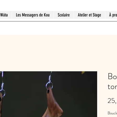
 Wáta
Les Messagers de Kou
Scolaire
Atelier et Stage
À pr
Bou
to
25
Boucle