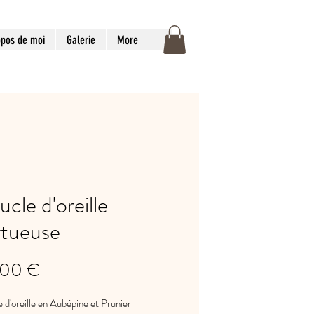
opos de moi
Galerie
More
cle d'oreille
rtueuse
Prix
,00 €
 d'oreille en Aubépine et Prunier