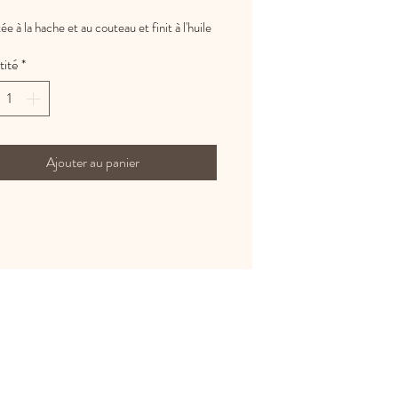
ée à la hache et au couteau et finit à l'huile
x
ité
*
 boucle d'oreille est unique.
ture, les anneaux et fixation sont toute en
t 925
Ajouter au panier