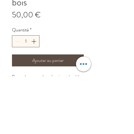
bois
Prix
50,00 €
Quantité
*
Ajouter au panier
Bon cadeau pour deux demi journées à la
découverte de la Sculpture sur bois au
couteau.
Toutes les dates et les futurs lieu sur :