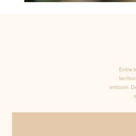
Entre t
territo
entoure. De
s