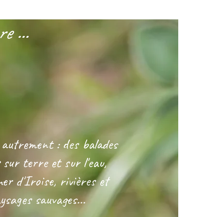
e ...
 autrement : des balades
 sur terre et sur l'eau,
er d'Iroise, rivières et
ysages sauvages...