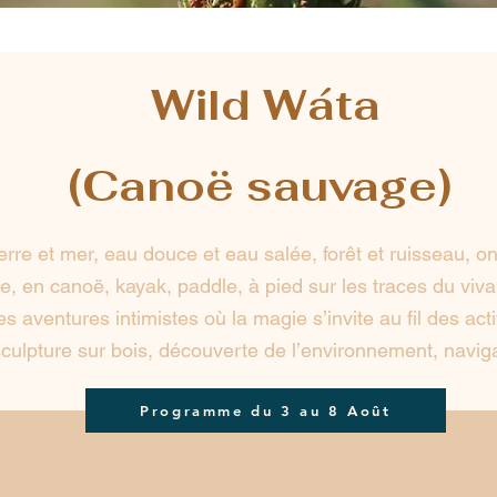
Wild Wáta
(Canoë sauvage)
erre et mer, eau douce et eau salée, forêt et ruisseau, o
ire, en canoë, kayak, paddle, à pied sur les traces du viv
s aventures intimistes où la magie s’invite au fil des acti
culpture sur bois, découverte de l’environnement, naviga
Programme du 3 au 8 Août